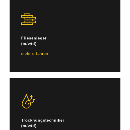
Fliesenleger
(m/w/d)
mehr erfahren
Trocknungs­techniker
(m/w/d)