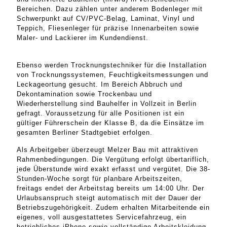
Bereichen. Dazu zählen unter anderem Bodenleger mit
Schwerpunkt auf CV/PVC-Belag, Laminat, Vinyl und
Teppich, Fliesenleger für präzise Innenarbeiten sowie
Maler- und Lackierer im Kundendienst.
Ebenso werden Trocknungstechniker für die Installation
von Trocknungssystemen, Feuchtigkeitsmessungen und
Leckageortung gesucht. Im Bereich Abbruch und
Dekontamination sowie Trockenbau und
Wiederherstellung sind Bauhelfer in Vollzeit in Berlin
gefragt. Voraussetzung für alle Positionen ist ein
gültiger Führerschein der Klasse B, da die Einsätze im
gesamten Berliner Stadtgebiet erfolgen.
Als Arbeitgeber überzeugt Melzer Bau mit attraktiven
Rahmenbedingungen. Die Vergütung erfolgt übertariflich,
jede Überstunde wird exakt erfasst und vergütet. Die 38-
Stunden-Woche sorgt für planbare Arbeitszeiten,
freitags endet der Arbeitstag bereits um 14:00 Uhr. Der
Urlaubsanspruch steigt automatisch mit der Dauer der
Betriebszugehörigkeit. Zudem erhalten Mitarbeitende ein
eigenes, voll ausgestattetes Servicefahrzeug, ein
betriebliches iPhone sowie vollständige Arbeitskleidung